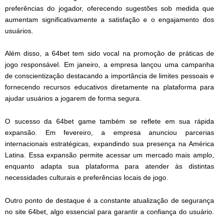
preferências do jogador, oferecendo sugestões sob medida que
aumentam significativamente a satisfação e o engajamento dos
usuários.
Além disso, a 64bet tem sido vocal na promoção de práticas de
jogo responsável. Em janeiro, a empresa lançou uma campanha
de conscientização destacando a importância de limites pessoais e
fornecendo recursos educativos diretamente na plataforma para
ajudar usuários a jogarem de forma segura.
O sucesso da 64bet game também se reflete em sua rápida
expansão. Em fevereiro, a empresa anunciou parcerias
internacionais estratégicas, expandindo sua presença na América
Latina. Essa expansão permite acessar um mercado mais amplo,
enquanto adapta sua plataforma para atender às distintas
necessidades culturais e preferências locais de jogo.
Outro ponto de destaque é a constante atualização de segurança
no site 64bet, algo essencial para garantir a confiança do usuário.