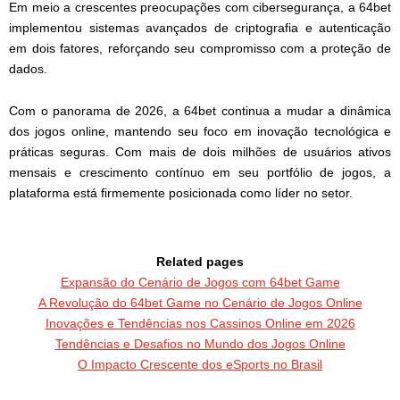
Em meio a crescentes preocupações com cibersegurança, a 64bet
implementou sistemas avançados de criptografia e autenticação
em dois fatores, reforçando seu compromisso com a proteção de
dados.
Com o panorama de 2026, a 64bet continua a mudar a dinâmica
dos jogos online, mantendo seu foco em inovação tecnológica e
práticas seguras. Com mais de dois milhões de usuários ativos
mensais e crescimento contínuo em seu portfólio de jogos, a
plataforma está firmemente posicionada como líder no setor.
Related pages
Expansão do Cenário de Jogos com 64bet Game
A Revolução do 64bet Game no Cenário de Jogos Online
Inovações e Tendências nos Cassinos Online em 2026
Tendências e Desafios no Mundo dos Jogos Online
O Impacto Crescente dos eSports no Brasil