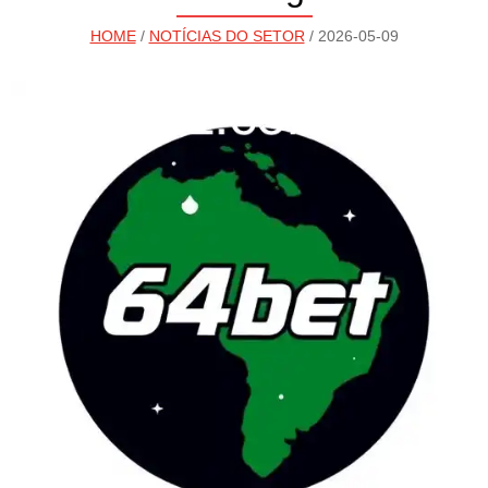
HOME
/
NOTÍCIAS DO SETOR
/ 2026-05-09