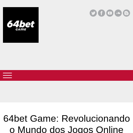
64bet Game: Revolucionando
o Mundo dos Jogos Online