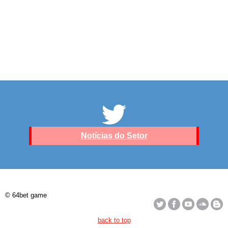
Notícias do Setor
© 64bet game
back to top