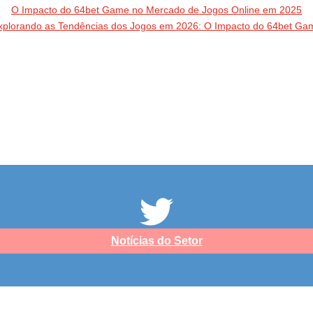
O Impacto do 64bet Game no Mercado de Jogos Online em 2025
xplorando as Tendências dos Jogos em 2026: O Impacto do 64bet Ga
Notícias do Setor