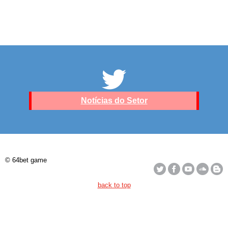
Notícias do Setor
© 64bet game
back to top